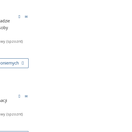
adzie
soby
owy
(spzoznt)
choniemych
acji
owy
(spzoznt)