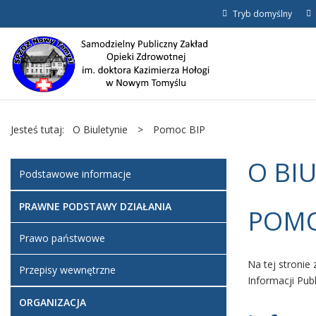
Tryb domyślny
Jesteś tutaj:
O Biuletynie
>
Pomoc BIP
O BI
Podstawowe informacje
PRAWNE PODSTAWY DZIAŁANIA
POMO
Prawo państwowe
Na tej stronie
Przepisy wewnętrzne
Informacji Pu
ORGANIZACJA