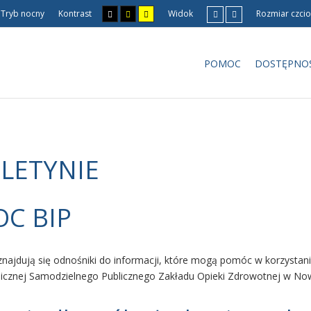
Tryb nocny
Kontrast
Widok
Rozmiar czcio
POMOC
DOSTĘPNO
ULETYNIE
C BIP
 znajdują się odnośniki do informacji, które mogą pomóc w korzystani
blicznej Samodzielnego Publicznego Zakładu Opieki Zdrowotnej w 