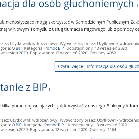
acja dla osób głuchoniemych
lub niedosłyszące mogą skorzystać w Samodzielnym Publicznym Zakł
tnej w Nowym Tomyślu z usług tłumacza migowego lub z pomocy o
rzez:
Użytkownik wdrożeniowy
Wytworzony przez:
Użytkownik wdrożeni
goria:
O BIP
Kategoria:
Pomoc BIP
Udostępniony: 13 wrzesień 2020
 wrzesień 2020
Poprawiono: 12 wrzesień 2020
Odsłony: 4952
Czytaj więcej: Informacja dla osób głu
tanie z BIP
kilka porad objaśniajacych, jak korzystać z naszego Biuletyny Inform
rzez:
Użytkownik wdrożeniowy
Wytworzony przez:
Użytkownik wdrożeni
goria:
O BIP
Kategoria:
Pomoc BIP
Udostępniony: 13 wrzesień 2020
 wrzesień 2020
Poprawiono: 12 wrzesień 2020
Odsłony: 1164