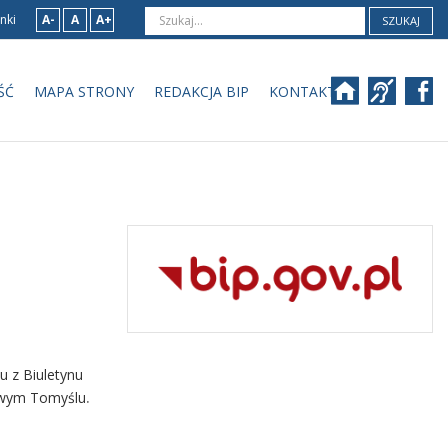
nki
A-
A
A+
SZUKAJ
ŚĆ
MAPA STRONY
REDAKCJA BIP
KONTAKT
u z Biuletynu
Nowym Tomyślu
.